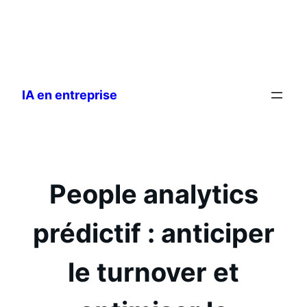
Aller
au
IA en entreprise
contenu
People analytics
prédictif : anticiper
le turnover et