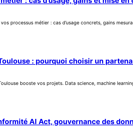
métier : cas d’usage, gains et mise en
os processus métier : cas d’usage concrets, gains mesurab
 Toulouse : pourquoi choisir un partena
louse booste vos projets. Data science, machine learning, co
onformité AI Act, gouvernance des don